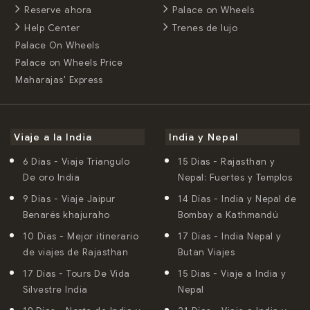
Reserve ahora
Palace on Wheels
9 Días
- Viaje a la India del Sur 10 dias (Kerala)
Help Center
Trenes de lujo
15 Días
- Rajasthan y Nepal: Fuertes y Templos
Palace On Wheels
14 Días
- India y Nepal de Bombay a Kathmandú
Palace on Wheels Price
Maharajas' Express
11 Días
- India Nepal y Butan Viajes
15 Días
- Viaje a India y Nepal
21 Días
- Viaje a India y Nepal
Viaje a la India
India y Nepal
6 Días
- Viaje Triangulo
15 Días
- Rajasthan y
De oro India
Nepal: Fuertes y Templos
9 Días
- Viaje Jaipur
14 Días
- India y Nepal de
Benarés khajuraho
Bombay a Kathmandú
10 Días
- Mejor itinerario
17 Días
- India Nepal y
de viajes de Rajasthan
Butan Viajes
17 Días
- Tours De Vida
15 Días
- Viaje a India y
Silvestre India
Nepal