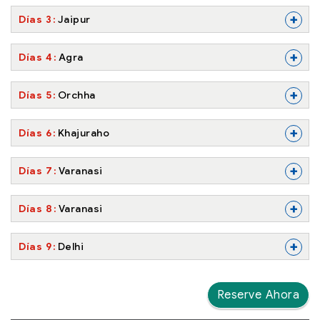
+
Días 3
Jaipur
+
Días 4
Agra
+
Días 5
Orchha
+
Días 6
Khajuraho
+
Días 7
Varanasi
+
Días 8
Varanasi
+
Días 9
Delhi
Reserve Ahora