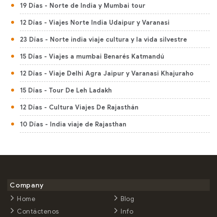
19 Días
- Norte de India y Mumbai tour
12 Días
- Viajes Norte India Udaipur y Varanasi
23 Días
- Norte india viaje cultura y la vida silvestre
15 Días
- Viajes a mumbai Benarés Katmandú
12 Días
- Viaje Delhi Agra Jaipur y Varanasi Khajuraho
15 Días
- Tour De Leh Ladakh
12 Días
- Cultura Viajes De Rajasthán
10 Días
- India viaje de Rajasthan
20 Días
- Tour De Cultura Rajasthan Con Vida Silvestre
17 Días
- Viajes Mejor De India Sur
10 Días
- Kerala la Visita Cultural
Company
9 Días
- Mejor De Kerala Itinerario
Home
Blog
8 Días
- Viajes Kerala India
Contáctenos
Info