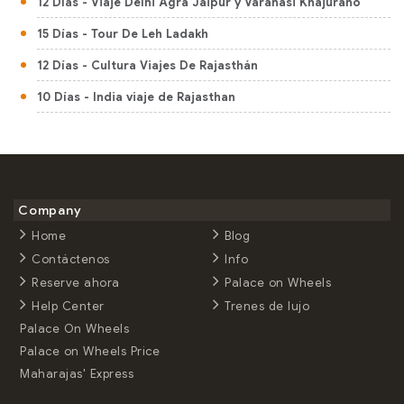
12 Días
- Viaje Delhi Agra Jaipur y Varanasi Khajuraho
15 Días
- Tour De Leh Ladakh
12 Días
- Cultura Viajes De Rajasthán
10 Días
- India viaje de Rajasthan
20 Días
- Tour De Cultura Rajasthan Con Vida Silvestre
17 Días
- Viajes Mejor De India Sur
10 Días
- Kerala la Visita Cultural
Company
9 Días
- Mejor De Kerala Itinerario
Home
Blog
8 Días
- Viajes Kerala India
Contáctenos
Info
Reserve ahora
Palace on Wheels
9 Días
- Viaje a la India del Sur 10 dias (Kerala)
Help Center
Trenes de lujo
15 Días
- Rajasthan y Nepal: Fuertes y Templos
Palace On Wheels
14 Días
- India y Nepal de Bombay a Kathmandú
Palace on Wheels Price
Maharajas' Express
11 Días
- India Nepal y Butan Viajes