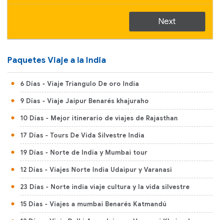
Next
Paquetes Viaje a la India
6 Días
- Viaje Triangulo De oro India
9 Días
- Viaje Jaipur Benarés khajuraho
10 Días
- Mejor itinerario de viajes de Rajasthan
17 Días
- Tours De Vida Silvestre India
19 Días
- Norte de India y Mumbai tour
12 Días
- Viajes Norte India Udaipur y Varanasi
23 Días
- Norte india viaje cultura y la vida silvestre
15 Días
- Viajes a mumbai Benarés Katmandú