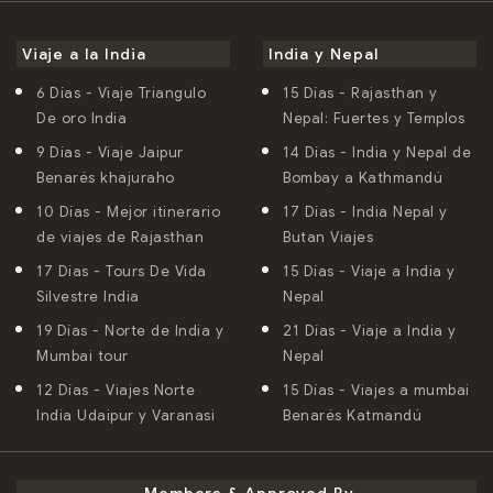
15 Días
- Viaje a India y Nepal
21 Días
- Viaje a India y Nepal
Viaje a la India
India y Nepal
6 Días
- Viaje Triangulo
15 Días
- Rajasthan y
De oro India
Nepal: Fuertes y Templos
9 Días
- Viaje Jaipur
14 Días
- India y Nepal de
Benarés khajuraho
Bombay a Kathmandú
10 Días
- Mejor itinerario
17 Días
- India Nepal y
de viajes de Rajasthan
Butan Viajes
17 Días
- Tours De Vida
15 Días
- Viaje a India y
Silvestre India
Nepal
19 Días
- Norte de India y
21 Días
- Viaje a India y
Mumbai tour
Nepal
12 Días
- Viajes Norte
15 Días
- Viajes a mumbai
India Udaipur y Varanasi
Benarés Katmandú