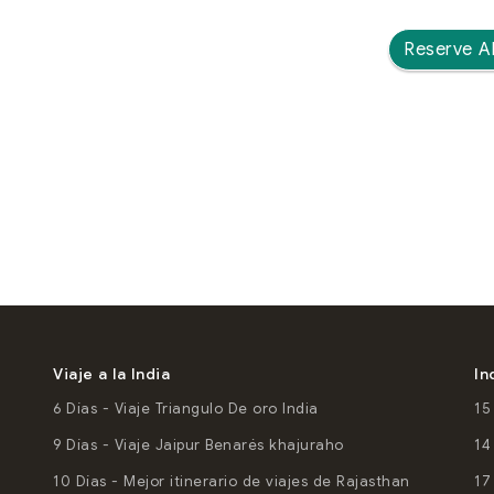
Reserve A
Viaje a la India
In
6 Días
- Viaje Triangulo De oro India
15
9 Días
- Viaje Jaipur Benarés khajuraho
14
10 Días
- Mejor itinerario de viajes de Rajasthan
17