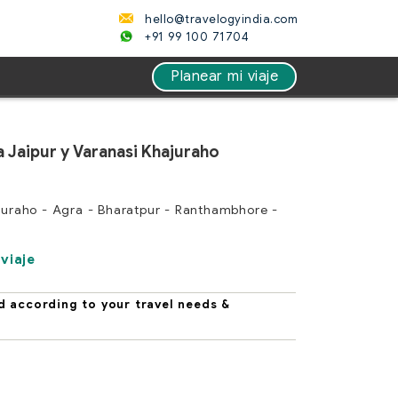
hello@travelogyindia.com
+91 99 100 71704
Planear mi viaje
a Jaipur y Varanasi Khajuraho
ajuraho - Agra - Bharatpur - Ranthambhore -
viaje
d according to your travel needs &