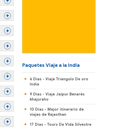
+
+
+
+
+
Paquetes Viaje a la India
+
6 Días
- Viaje Triangulo De oro
India
+
9 Días
- Viaje Jaipur Benarés
khajuraho
+
10 Días
- Mejor itinerario de
viajes de Rajasthan
+
17 Días
- Tours De Vida Silvestre