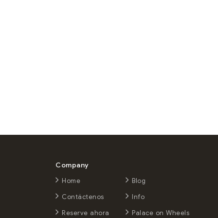
Company
Home
Blog
Contáctenos
Info
Reserve ahora
Palace on Wheels