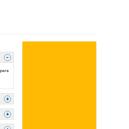
-
 para
+
+