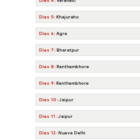
Días 4
Varanasi
Días 5
Khajuraho
Días 6
Agra
Días 7
Bharatpur
Días 8
Ranthambhore
Días 9
Ranthambhore
Días 10
Jaipur
Días 11
Jaipur
Días 12
Nueva Delhi