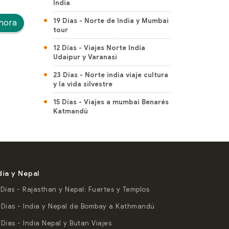
India
19 Días
- Norte de India y Mumbai
hora
tour
12 Días
- Viajes Norte India
Udaipur y Varanasi
23 Días
- Norte india viaje cultura
y la vida silvestre
15 Días
- Viajes a mumbai Benarés
Katmandú
12 Días
- Viaje Delhi Agra Jaipur y
Varanasi Khajuraho
15 Días
- Tour De Leh Ladakh
dia y Nepal
12 Días
- Cultura Viajes De
Rajasthán
 Días
- Rajasthan y Nepal: Fuertes y Templos
10 Días
- India viaje de Rajasthan
 Días
- India y Nepal de Bombay a Kathmandú
20 Días
- Tour De Cultura
 Días
- India Nepal y Butan Viajes
Rajasthan Con Vida Silvestre