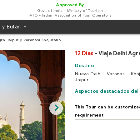
Approved By
Govt. of India - Ministry of Tourism
IATO - Indian Association of Tour Operators
l y Bután
gra Jaipur y Varanasi Khajuraho
12 Días
- Viaje Delhi Agr
Nueva Delhi - Varanasi - Kh
Jaipur
Aspectos destacados del 
This Tour can be customize
requirement